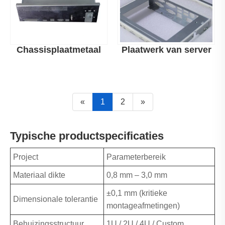
Chassisplaatmetaal
Plaatwerk van server
«
1
2
»
Typische productspecificaties
Project
Parameterbereik
Materiaal dikte
0,8 mm – 3,0 mm
±0,1 mm (kritieke
Dimensionale tolerantie
montageafmetingen)
Behuizingsstructuur
1U / 2U / 4U / Custom