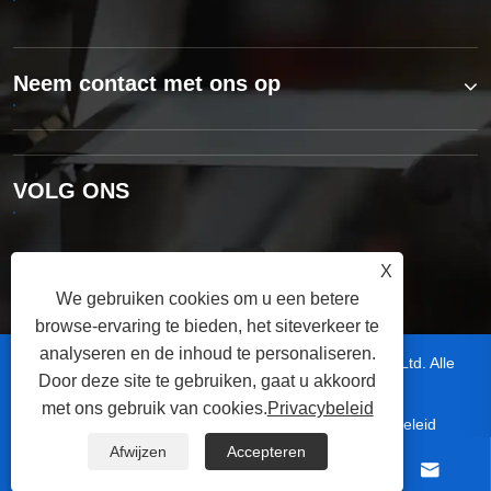
Neem contact met ons op
VOLG ONS
X
We gebruiken cookies om u een betere
browse-ervaring te bieden, het siteverkeer te
analyseren en de inhoud te personaliseren.
Copyright © 2025 Dongguan Xinyang Industrial Co., Ltd. Alle
Door deze site te gebruiken, gaat u akkoord
rechten voorbehouden.
met ons gebruik van cookies.
Privacybeleid
|
|
|
|
Links
Sitemap
RSS
XML
Privacybeleid
Afwijzen
Accepteren



